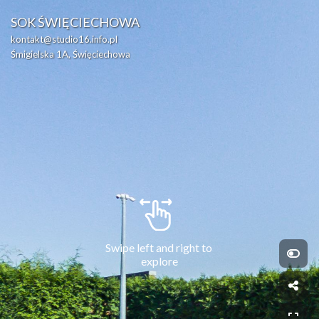
SOK ŚWIĘCIECHOWA
kontakt@studio16.info.pl
Śmigielska 1A, Święciechowa
Swipe left and right to 
explore