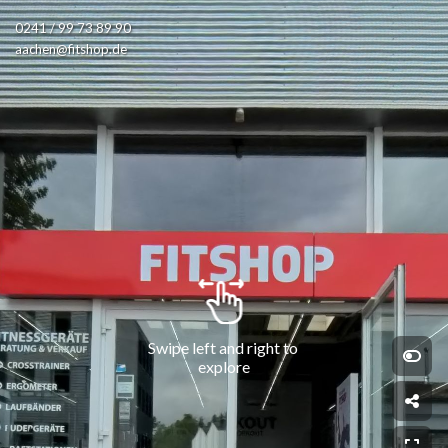
0241 / 99 73 89 90
aachen@fitshop.de
Swipe left and right to 
explore