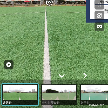
운동장
박지성 풋살장
농구장
Poly&Corn