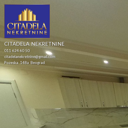
CITADELA  NEKRETNINE
011 624 60 50
citadelanekretnine@gmail.com
Pozeska  148a  Beograd