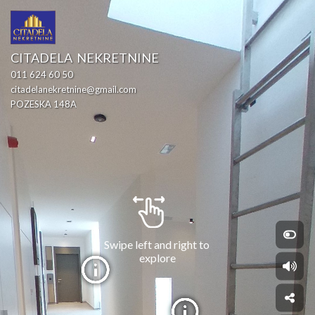
CITADELA  NEKRETNINE
011 624 60 50
citadelanekretnine@gmail.com
POZESKA 148A
Swipe left and right to 
explore